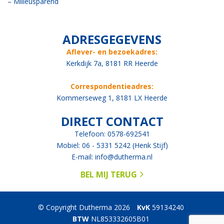
–
Milieusparend
ADRESGEGEVENS
Aflever- en bezoekadres:
Kerkdijk 7a, 8181 RR Heerde
Correspondentieadres:
Kommerseweg 1, 8181 LX Heerde
DIRECT CONTACT
Telefoon: 0578-692541
Mobiel: 06 - 5331 5242 (Henk Stijf)
E-mail:
info@dutherma.nl
BEL MIJ TERUG
© Copyright Dutherma 2026
KvK
59134240
BTW
NL853332605B01