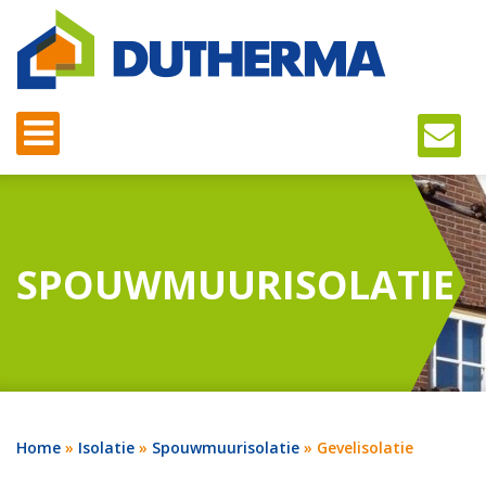
SPOUWMUURISOLATIE
Home
»
Isolatie
»
Spouwmuurisolatie
»
Gevelisolatie