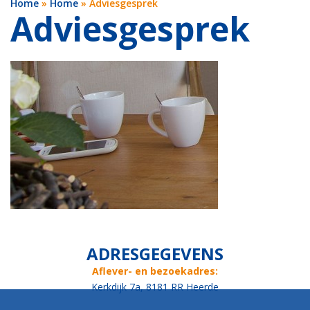
Home
»
Home
»
Adviesgesprek
Adviesgesprek
ADRESGEGEVENS
Aflever- en bezoekadres:
Kerkdijk 7a, 8181 RR Heerde