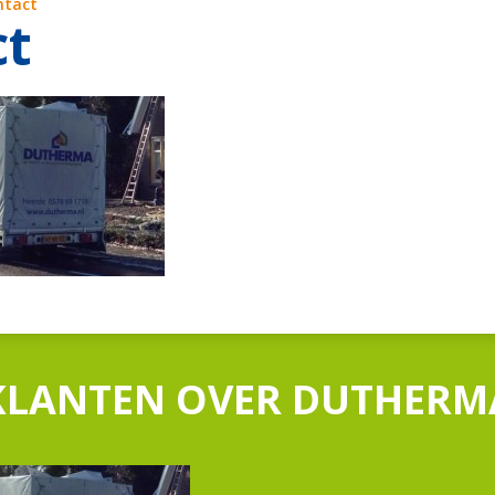
ntact
ct
KLANTEN OVER DUTHERM