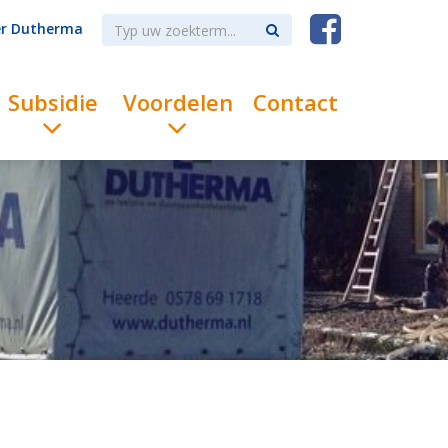
r Dutherma
Subsidie
Voordelen
Contact