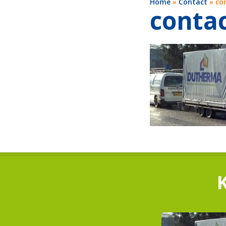
Home
»
Contact
»
co
conta