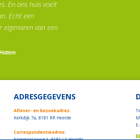
s. En ons huis voelt
n. Echt een
r eigenaren van een
 Hattem
ADRESGEGEVENS
Aflever- en bezoekadres:
T
Kerkdijk 7a, 8181 RR Heerde
Mo
E-
Correspondentieadres:
B
Kommerseweg 1, 8181 LX Heerde