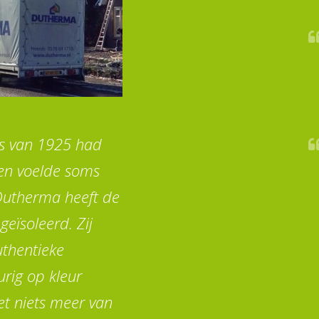
s van 1925 had
 en voelde soms
 Dutherma heeft de
eïsoleerd. Zij
thentieke
urig op kleur
iet niets meer van