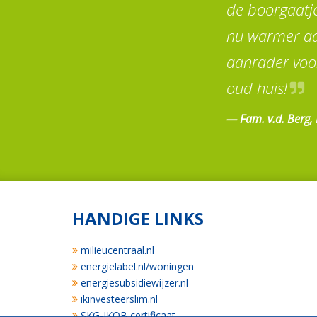
de boorgaatje
nu warmer aa
aanrader voo
oud huis!
Fam. v.d. Berg,
HANDIGE LINKS
milieucentraal.nl
energielabel.nl/woningen
energiesubsidiewijzer.nl
ikinvesteerslim.nl
SKG-IKOB certificaat