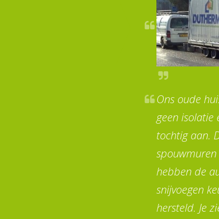
Ons oude hui
geen isolatie
tochtig aan.
spouwmuren g
hebben de au
snijvoegen ke
hersteld. Je z